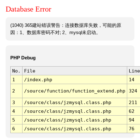
Database Error
(1040) 365建站错误警告：连接数据库失败，可能的原
因：1、数据库密码不对; 2、mysql未启动。
PHP Debug
No.
File
Line
1
/index.php
14
2
/source/function/function_extend.php
324
3
/source/class/jzmysql.class.php
211
4
/source/class/jzmysql.class.php
62
5
/source/class/jzmysql.class.php
94
6
/source/class/jzmysql.class.php
76