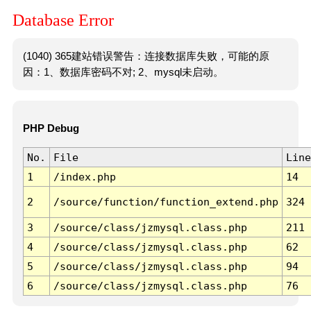
Database Error
(1040) 365建站错误警告：连接数据库失败，可能的原
因：1、数据库密码不对; 2、mysql未启动。
PHP Debug
No.
File
Line
1
/index.php
14
2
/source/function/function_extend.php
324
3
/source/class/jzmysql.class.php
211
4
/source/class/jzmysql.class.php
62
5
/source/class/jzmysql.class.php
94
6
/source/class/jzmysql.class.php
76