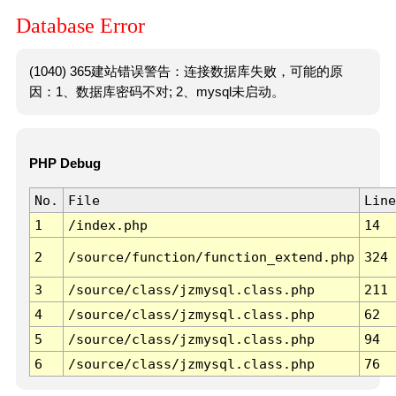
Database Error
(1040) 365建站错误警告：连接数据库失败，可能的原
因：1、数据库密码不对; 2、mysql未启动。
PHP Debug
No.
File
Line
1
/index.php
14
2
/source/function/function_extend.php
324
3
/source/class/jzmysql.class.php
211
4
/source/class/jzmysql.class.php
62
5
/source/class/jzmysql.class.php
94
6
/source/class/jzmysql.class.php
76