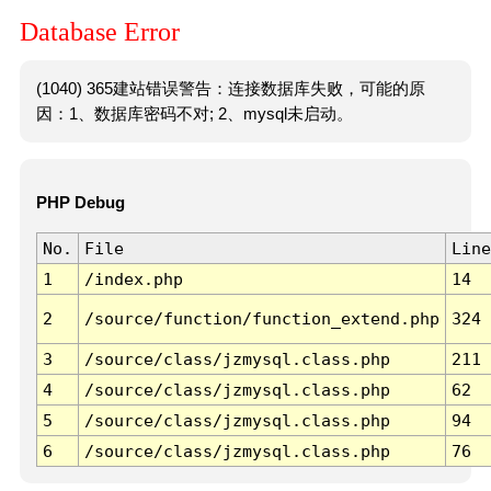
Database Error
(1040) 365建站错误警告：连接数据库失败，可能的原
因：1、数据库密码不对; 2、mysql未启动。
PHP Debug
No.
File
Line
1
/index.php
14
2
/source/function/function_extend.php
324
3
/source/class/jzmysql.class.php
211
4
/source/class/jzmysql.class.php
62
5
/source/class/jzmysql.class.php
94
6
/source/class/jzmysql.class.php
76