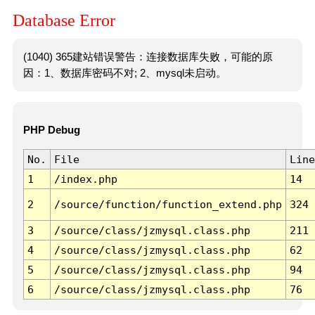
Database Error
(1040) 365建站错误警告：连接数据库失败，可能的原
因：1、数据库密码不对; 2、mysql未启动。
PHP Debug
No.
File
Line
1
/index.php
14
2
/source/function/function_extend.php
324
3
/source/class/jzmysql.class.php
211
4
/source/class/jzmysql.class.php
62
5
/source/class/jzmysql.class.php
94
6
/source/class/jzmysql.class.php
76