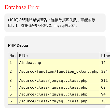
Database Error
(1040) 365建站错误警告：连接数据库失败，可能的原
因：1、数据库密码不对; 2、mysql未启动。
PHP Debug
No.
File
Line
1
/index.php
14
2
/source/function/function_extend.php
324
3
/source/class/jzmysql.class.php
211
4
/source/class/jzmysql.class.php
62
5
/source/class/jzmysql.class.php
94
6
/source/class/jzmysql.class.php
76