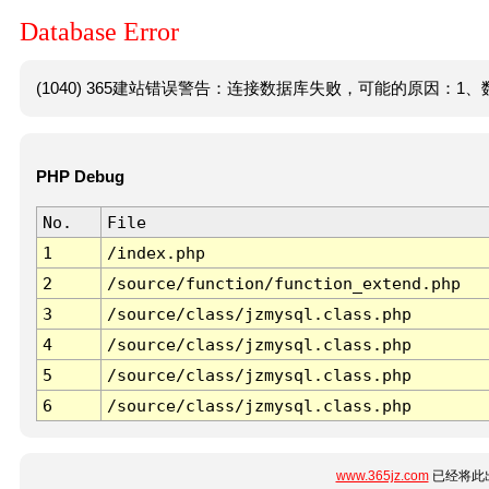
Database Error
(1040) 365建站错误警告：连接数据库失败，可能的原因：1、数
PHP Debug
No.
File
1
/index.php
2
/source/function/function_extend.php
3
/source/class/jzmysql.class.php
4
/source/class/jzmysql.class.php
5
/source/class/jzmysql.class.php
6
/source/class/jzmysql.class.php
www.365jz.com
已经将此