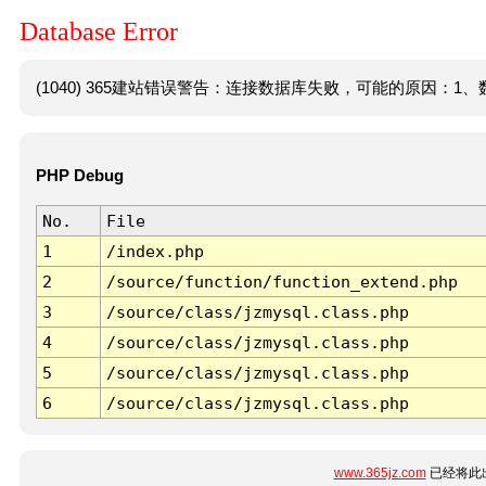
Database Error
(1040) 365建站错误警告：连接数据库失败，可能的原因：1、数
PHP Debug
No.
File
1
/index.php
2
/source/function/function_extend.php
3
/source/class/jzmysql.class.php
4
/source/class/jzmysql.class.php
5
/source/class/jzmysql.class.php
6
/source/class/jzmysql.class.php
www.365jz.com
已经将此