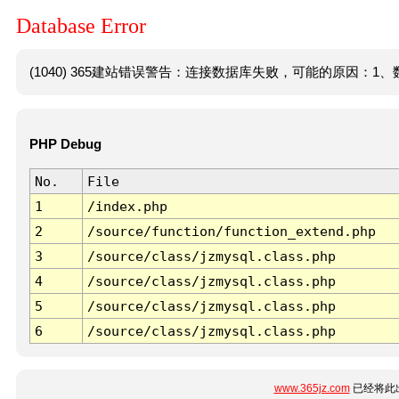
Database Error
(1040) 365建站错误警告：连接数据库失败，可能的原因：1、数
PHP Debug
No.
File
1
/index.php
2
/source/function/function_extend.php
3
/source/class/jzmysql.class.php
4
/source/class/jzmysql.class.php
5
/source/class/jzmysql.class.php
6
/source/class/jzmysql.class.php
www.365jz.com
已经将此