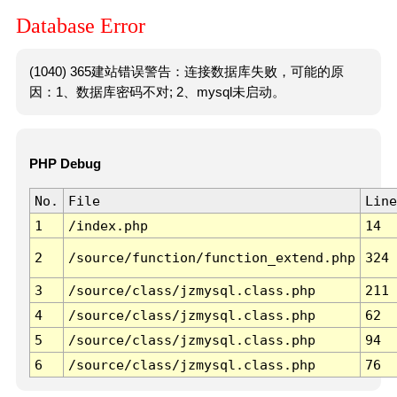
Database Error
(1040) 365建站错误警告：连接数据库失败，可能的原
因：1、数据库密码不对; 2、mysql未启动。
PHP Debug
No.
File
Line
1
/index.php
14
2
/source/function/function_extend.php
324
3
/source/class/jzmysql.class.php
211
4
/source/class/jzmysql.class.php
62
5
/source/class/jzmysql.class.php
94
6
/source/class/jzmysql.class.php
76