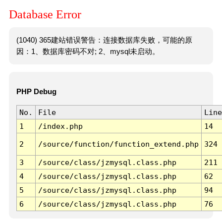
Database Error
(1040) 365建站错误警告：连接数据库失败，可能的原
因：1、数据库密码不对; 2、mysql未启动。
PHP Debug
No.
File
Line
1
/index.php
14
2
/source/function/function_extend.php
324
3
/source/class/jzmysql.class.php
211
4
/source/class/jzmysql.class.php
62
5
/source/class/jzmysql.class.php
94
6
/source/class/jzmysql.class.php
76