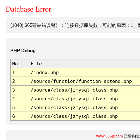
Database Error
(1040) 365建站错误警告：连接数据库失败，可能的原因：1、数
PHP Debug
No.
File
1
/index.php
2
/source/function/function_extend.php
3
/source/class/jzmysql.class.php
4
/source/class/jzmysql.class.php
5
/source/class/jzmysql.class.php
6
/source/class/jzmysql.class.php
www.365jz.com
已经将此