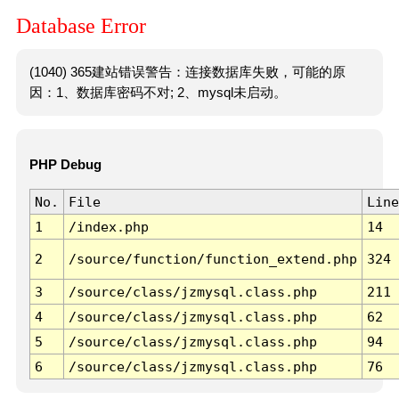
Database Error
(1040) 365建站错误警告：连接数据库失败，可能的原
因：1、数据库密码不对; 2、mysql未启动。
PHP Debug
No.
File
Line
1
/index.php
14
2
/source/function/function_extend.php
324
3
/source/class/jzmysql.class.php
211
4
/source/class/jzmysql.class.php
62
5
/source/class/jzmysql.class.php
94
6
/source/class/jzmysql.class.php
76