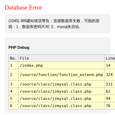
Database Error
(1040) 365建站错误警告：连接数据库失败，可能的原
因：1、数据库密码不对; 2、mysql未启动。
PHP Debug
No.
File
Line
1
/index.php
14
2
/source/function/function_extend.php
324
3
/source/class/jzmysql.class.php
211
4
/source/class/jzmysql.class.php
62
5
/source/class/jzmysql.class.php
94
6
/source/class/jzmysql.class.php
76