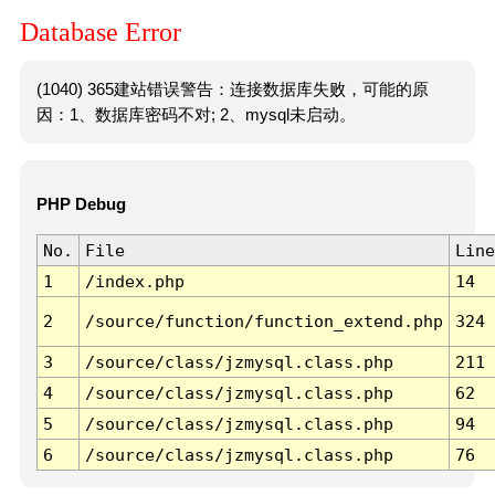
Database Error
(1040) 365建站错误警告：连接数据库失败，可能的原
因：1、数据库密码不对; 2、mysql未启动。
PHP Debug
No.
File
Line
1
/index.php
14
2
/source/function/function_extend.php
324
3
/source/class/jzmysql.class.php
211
4
/source/class/jzmysql.class.php
62
5
/source/class/jzmysql.class.php
94
6
/source/class/jzmysql.class.php
76