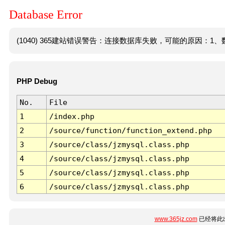
Database Error
(1040) 365建站错误警告：连接数据库失败，可能的原因：1、数
PHP Debug
No.
File
1
/index.php
2
/source/function/function_extend.php
3
/source/class/jzmysql.class.php
4
/source/class/jzmysql.class.php
5
/source/class/jzmysql.class.php
6
/source/class/jzmysql.class.php
www.365jz.com
已经将此