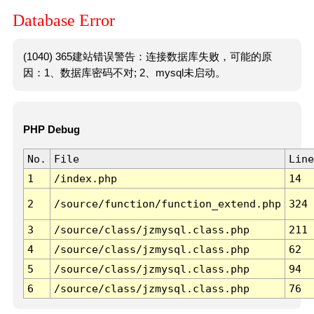
Database Error
(1040) 365建站错误警告：连接数据库失败，可能的原
因：1、数据库密码不对; 2、mysql未启动。
PHP Debug
No.
File
Line
1
/index.php
14
2
/source/function/function_extend.php
324
3
/source/class/jzmysql.class.php
211
4
/source/class/jzmysql.class.php
62
5
/source/class/jzmysql.class.php
94
6
/source/class/jzmysql.class.php
76