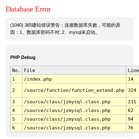
Database Error
(1040) 365建站错误警告：连接数据库失败，可能的原
因：1、数据库密码不对; 2、mysql未启动。
PHP Debug
No.
File
Line
1
/index.php
14
2
/source/function/function_extend.php
324
3
/source/class/jzmysql.class.php
211
4
/source/class/jzmysql.class.php
62
5
/source/class/jzmysql.class.php
94
6
/source/class/jzmysql.class.php
76