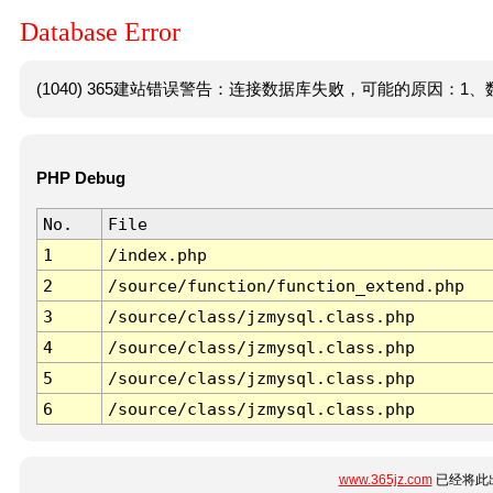
Database Error
(1040) 365建站错误警告：连接数据库失败，可能的原因：1、数
PHP Debug
No.
File
1
/index.php
2
/source/function/function_extend.php
3
/source/class/jzmysql.class.php
4
/source/class/jzmysql.class.php
5
/source/class/jzmysql.class.php
6
/source/class/jzmysql.class.php
www.365jz.com
已经将此