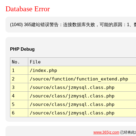
Database Error
(1040) 365建站错误警告：连接数据库失败，可能的原因：1、数
PHP Debug
No.
File
1
/index.php
2
/source/function/function_extend.php
3
/source/class/jzmysql.class.php
4
/source/class/jzmysql.class.php
5
/source/class/jzmysql.class.php
6
/source/class/jzmysql.class.php
www.365jz.com
已经将此