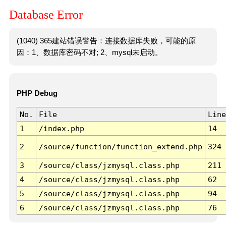
Database Error
(1040) 365建站错误警告：连接数据库失败，可能的原
因：1、数据库密码不对; 2、mysql未启动。
PHP Debug
No.
File
Line
1
/index.php
14
2
/source/function/function_extend.php
324
3
/source/class/jzmysql.class.php
211
4
/source/class/jzmysql.class.php
62
5
/source/class/jzmysql.class.php
94
6
/source/class/jzmysql.class.php
76