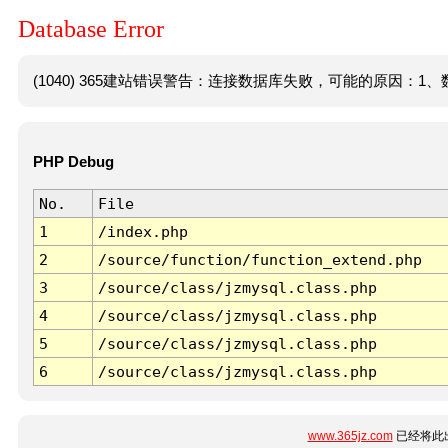
Database Error
(1040) 365建站错误警告：连接数据库失败，可能的原因：1、数
PHP Debug
No.
File
1
/index.php
2
/source/function/function_extend.php
3
/source/class/jzmysql.class.php
4
/source/class/jzmysql.class.php
5
/source/class/jzmysql.class.php
6
/source/class/jzmysql.class.php
www.365jz.com
已经将此