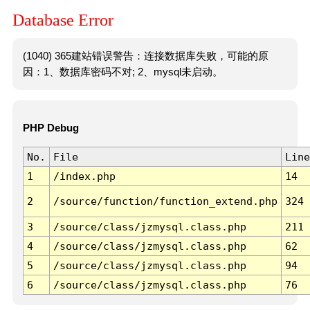
Database Error
(1040) 365建站错误警告：连接数据库失败，可能的原
因：1、数据库密码不对; 2、mysql未启动。
PHP Debug
No.
File
Line
1
/index.php
14
2
/source/function/function_extend.php
324
3
/source/class/jzmysql.class.php
211
4
/source/class/jzmysql.class.php
62
5
/source/class/jzmysql.class.php
94
6
/source/class/jzmysql.class.php
76