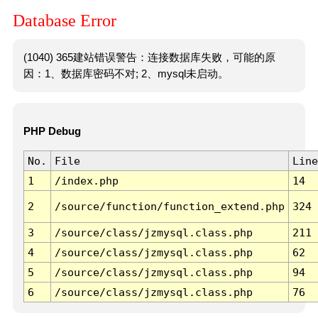
Database Error
(1040) 365建站错误警告：连接数据库失败，可能的原
因：1、数据库密码不对; 2、mysql未启动。
PHP Debug
No.
File
Line
1
/index.php
14
2
/source/function/function_extend.php
324
3
/source/class/jzmysql.class.php
211
4
/source/class/jzmysql.class.php
62
5
/source/class/jzmysql.class.php
94
6
/source/class/jzmysql.class.php
76