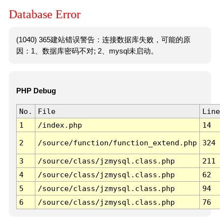
Database Error
(1040) 365建站错误警告：连接数据库失败，可能的原
因：1、数据库密码不对; 2、mysql未启动。
PHP Debug
No.
File
Line
1
/index.php
14
2
/source/function/function_extend.php
324
3
/source/class/jzmysql.class.php
211
4
/source/class/jzmysql.class.php
62
5
/source/class/jzmysql.class.php
94
6
/source/class/jzmysql.class.php
76