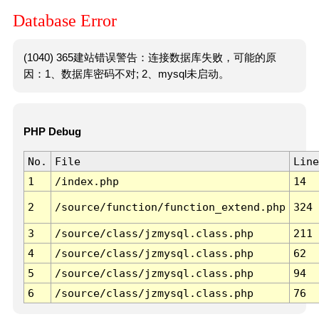
Database Error
(1040) 365建站错误警告：连接数据库失败，可能的原
因：1、数据库密码不对; 2、mysql未启动。
PHP Debug
No.
File
Line
1
/index.php
14
2
/source/function/function_extend.php
324
3
/source/class/jzmysql.class.php
211
4
/source/class/jzmysql.class.php
62
5
/source/class/jzmysql.class.php
94
6
/source/class/jzmysql.class.php
76