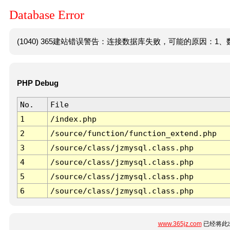
Database Error
(1040) 365建站错误警告：连接数据库失败，可能的原因：1、数
PHP Debug
No.
File
1
/index.php
2
/source/function/function_extend.php
3
/source/class/jzmysql.class.php
4
/source/class/jzmysql.class.php
5
/source/class/jzmysql.class.php
6
/source/class/jzmysql.class.php
www.365jz.com
已经将此