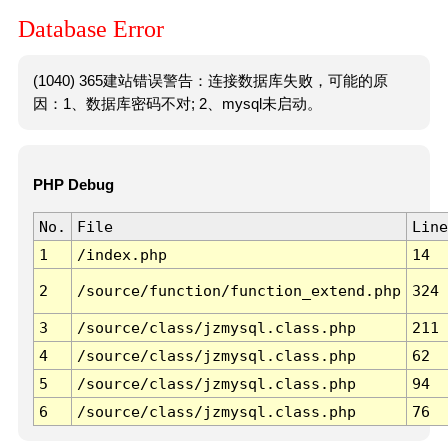
Database Error
(1040) 365建站错误警告：连接数据库失败，可能的原
因：1、数据库密码不对; 2、mysql未启动。
PHP Debug
No.
File
Line
1
/index.php
14
2
/source/function/function_extend.php
324
3
/source/class/jzmysql.class.php
211
4
/source/class/jzmysql.class.php
62
5
/source/class/jzmysql.class.php
94
6
/source/class/jzmysql.class.php
76