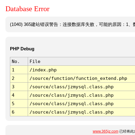
Database Error
(1040) 365建站错误警告：连接数据库失败，可能的原因：1、数
PHP Debug
No.
File
1
/index.php
2
/source/function/function_extend.php
3
/source/class/jzmysql.class.php
4
/source/class/jzmysql.class.php
5
/source/class/jzmysql.class.php
6
/source/class/jzmysql.class.php
www.365jz.com
已经将此