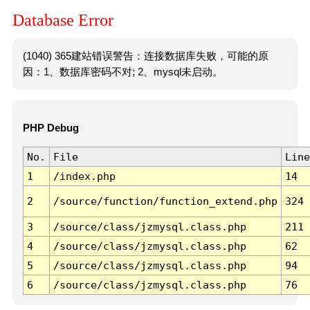
Database Error
(1040) 365建站错误警告：连接数据库失败，可能的原
因：1、数据库密码不对; 2、mysql未启动。
PHP Debug
No.
File
Line
1
/index.php
14
2
/source/function/function_extend.php
324
3
/source/class/jzmysql.class.php
211
4
/source/class/jzmysql.class.php
62
5
/source/class/jzmysql.class.php
94
6
/source/class/jzmysql.class.php
76