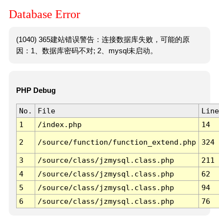
Database Error
(1040) 365建站错误警告：连接数据库失败，可能的原
因：1、数据库密码不对; 2、mysql未启动。
PHP Debug
No.
File
Line
1
/index.php
14
2
/source/function/function_extend.php
324
3
/source/class/jzmysql.class.php
211
4
/source/class/jzmysql.class.php
62
5
/source/class/jzmysql.class.php
94
6
/source/class/jzmysql.class.php
76