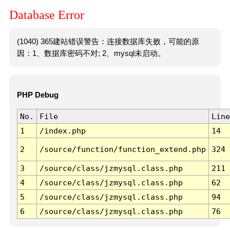
Database Error
(1040) 365建站错误警告：连接数据库失败，可能的原
因：1、数据库密码不对; 2、mysql未启动。
PHP Debug
No.
File
Line
1
/index.php
14
2
/source/function/function_extend.php
324
3
/source/class/jzmysql.class.php
211
4
/source/class/jzmysql.class.php
62
5
/source/class/jzmysql.class.php
94
6
/source/class/jzmysql.class.php
76