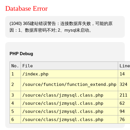
Database Error
(1040) 365建站错误警告：连接数据库失败，可能的原
因：1、数据库密码不对; 2、mysql未启动。
PHP Debug
No.
File
Line
1
/index.php
14
2
/source/function/function_extend.php
324
3
/source/class/jzmysql.class.php
211
4
/source/class/jzmysql.class.php
62
5
/source/class/jzmysql.class.php
94
6
/source/class/jzmysql.class.php
76