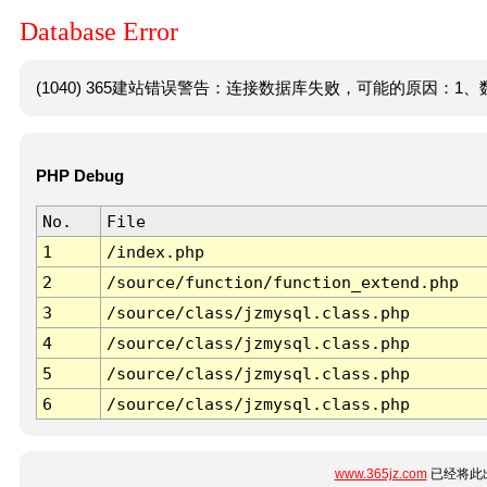
Database Error
(1040) 365建站错误警告：连接数据库失败，可能的原因：1、数
PHP Debug
No.
File
1
/index.php
2
/source/function/function_extend.php
3
/source/class/jzmysql.class.php
4
/source/class/jzmysql.class.php
5
/source/class/jzmysql.class.php
6
/source/class/jzmysql.class.php
www.365jz.com
已经将此