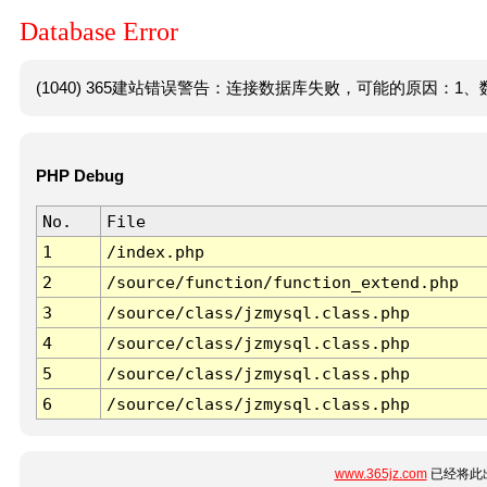
Database Error
(1040) 365建站错误警告：连接数据库失败，可能的原因：1、数
PHP Debug
No.
File
1
/index.php
2
/source/function/function_extend.php
3
/source/class/jzmysql.class.php
4
/source/class/jzmysql.class.php
5
/source/class/jzmysql.class.php
6
/source/class/jzmysql.class.php
www.365jz.com
已经将此