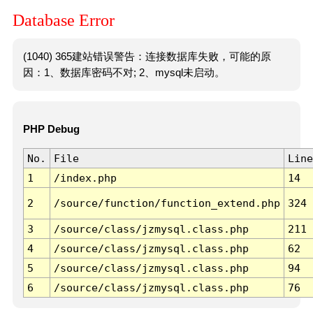
Database Error
(1040) 365建站错误警告：连接数据库失败，可能的原
因：1、数据库密码不对; 2、mysql未启动。
PHP Debug
No.
File
Line
1
/index.php
14
2
/source/function/function_extend.php
324
3
/source/class/jzmysql.class.php
211
4
/source/class/jzmysql.class.php
62
5
/source/class/jzmysql.class.php
94
6
/source/class/jzmysql.class.php
76