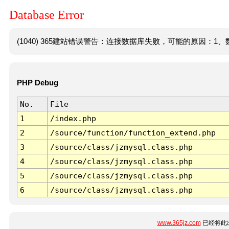
Database Error
(1040) 365建站错误警告：连接数据库失败，可能的原因：1、数
PHP Debug
No.
File
1
/index.php
2
/source/function/function_extend.php
3
/source/class/jzmysql.class.php
4
/source/class/jzmysql.class.php
5
/source/class/jzmysql.class.php
6
/source/class/jzmysql.class.php
www.365jz.com
已经将此