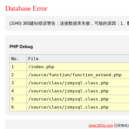
Database Error
(1040) 365建站错误警告：连接数据库失败，可能的原因：1、数
PHP Debug
No.
File
1
/index.php
2
/source/function/function_extend.php
3
/source/class/jzmysql.class.php
4
/source/class/jzmysql.class.php
5
/source/class/jzmysql.class.php
6
/source/class/jzmysql.class.php
www.365jz.com
已经将此