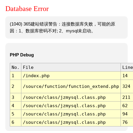
Database Error
(1040) 365建站错误警告：连接数据库失败，可能的原
因：1、数据库密码不对; 2、mysql未启动。
PHP Debug
No.
File
Line
1
/index.php
14
2
/source/function/function_extend.php
324
3
/source/class/jzmysql.class.php
211
4
/source/class/jzmysql.class.php
62
5
/source/class/jzmysql.class.php
94
6
/source/class/jzmysql.class.php
76