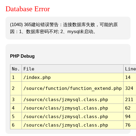
Database Error
(1040) 365建站错误警告：连接数据库失败，可能的原
因：1、数据库密码不对; 2、mysql未启动。
PHP Debug
No.
File
Line
1
/index.php
14
2
/source/function/function_extend.php
324
3
/source/class/jzmysql.class.php
211
4
/source/class/jzmysql.class.php
62
5
/source/class/jzmysql.class.php
94
6
/source/class/jzmysql.class.php
76