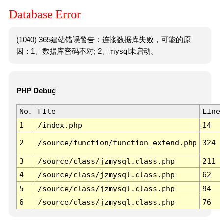
Database Error
(1040) 365建站错误警告：连接数据库失败，可能的原
因：1、数据库密码不对; 2、mysql未启动。
PHP Debug
No.
File
Line
1
/index.php
14
2
/source/function/function_extend.php
324
3
/source/class/jzmysql.class.php
211
4
/source/class/jzmysql.class.php
62
5
/source/class/jzmysql.class.php
94
6
/source/class/jzmysql.class.php
76