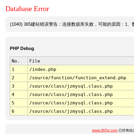
Database Error
(1040) 365建站错误警告：连接数据库失败，可能的原因：1、数
PHP Debug
No.
File
1
/index.php
2
/source/function/function_extend.php
3
/source/class/jzmysql.class.php
4
/source/class/jzmysql.class.php
5
/source/class/jzmysql.class.php
6
/source/class/jzmysql.class.php
www.365jz.com
已经将此