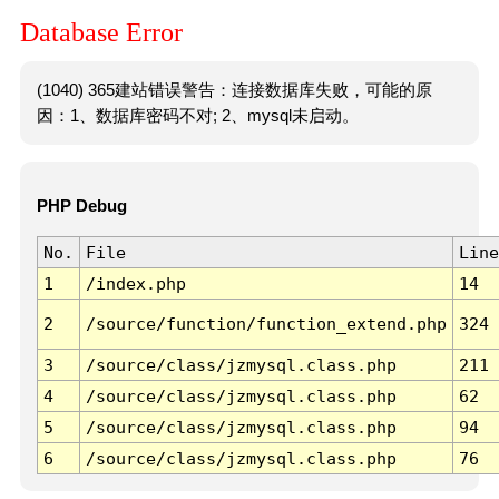
Database Error
(1040) 365建站错误警告：连接数据库失败，可能的原
因：1、数据库密码不对; 2、mysql未启动。
PHP Debug
No.
File
Line
1
/index.php
14
2
/source/function/function_extend.php
324
3
/source/class/jzmysql.class.php
211
4
/source/class/jzmysql.class.php
62
5
/source/class/jzmysql.class.php
94
6
/source/class/jzmysql.class.php
76