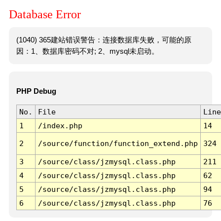
Database Error
(1040) 365建站错误警告：连接数据库失败，可能的原
因：1、数据库密码不对; 2、mysql未启动。
PHP Debug
No.
File
Line
1
/index.php
14
2
/source/function/function_extend.php
324
3
/source/class/jzmysql.class.php
211
4
/source/class/jzmysql.class.php
62
5
/source/class/jzmysql.class.php
94
6
/source/class/jzmysql.class.php
76