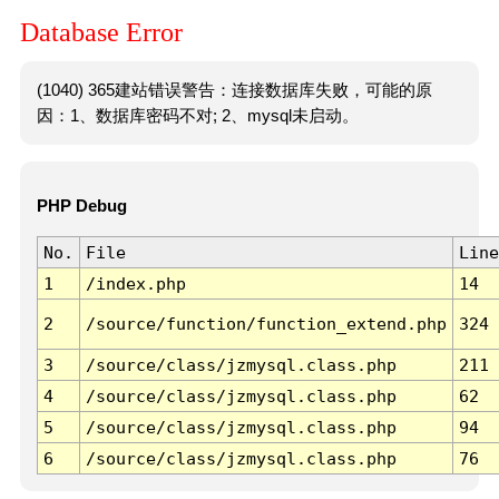
Database Error
(1040) 365建站错误警告：连接数据库失败，可能的原
因：1、数据库密码不对; 2、mysql未启动。
PHP Debug
No.
File
Line
1
/index.php
14
2
/source/function/function_extend.php
324
3
/source/class/jzmysql.class.php
211
4
/source/class/jzmysql.class.php
62
5
/source/class/jzmysql.class.php
94
6
/source/class/jzmysql.class.php
76