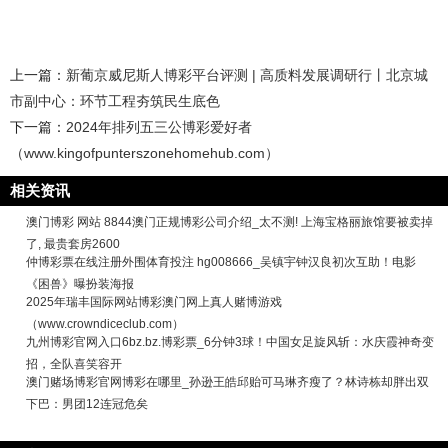
上一篇：
新葡京威尼斯人博彩平台评测 | 高质料发展调研行丨北京城
市副中心：环节工程夯筑民生底色
下一篇：
2024年排列五三公博彩爱好者
（www.kingofpunterszonehomehub.com）
相关资讯
澳门博彩 网站 8844澳门正规博彩公司介绍_太不测! 上海宝格丽旅馆要被卖掉
了, 最贵套房2600
仲博彩票在线注册外围体育投注 hg008666_吴镇宇钟汉良初次互助！电影
《困兽》曝扮装海报
2025年瑞丰国际网站博彩澳门网上真人赌博游戏
（www.crowndiceclub.com）
九州博彩官网入口6bz.bz.博彩票_6分钟3球！中国女足旋风斩：水庆霞神奇变
招，全队喜笑容开
澳门赌场博彩官网博彩在哪里_孙逊王皓邱贻可马琳齐瘦了？林诗栋却胖出双
下巴：男团12连冠危矣