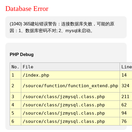
Database Error
(1040) 365建站错误警告：连接数据库失败，可能的原
因：1、数据库密码不对; 2、mysql未启动。
PHP Debug
No.
File
Line
1
/index.php
14
2
/source/function/function_extend.php
324
3
/source/class/jzmysql.class.php
211
4
/source/class/jzmysql.class.php
62
5
/source/class/jzmysql.class.php
94
6
/source/class/jzmysql.class.php
76