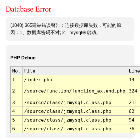
Database Error
(1040) 365建站错误警告：连接数据库失败，可能的原
因：1、数据库密码不对; 2、mysql未启动。
PHP Debug
No.
File
Line
1
/index.php
14
2
/source/function/function_extend.php
324
3
/source/class/jzmysql.class.php
211
4
/source/class/jzmysql.class.php
62
5
/source/class/jzmysql.class.php
94
6
/source/class/jzmysql.class.php
76